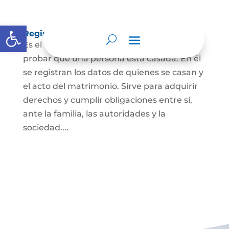
Abrir barra de herramientas
Registro Civil de Matrimonio
Es el documento público necesario para
probar que una persona está casada. En él
se registran los datos de quienes se casan y
el acto del matrimonio. Sirve para adquirir
derechos y cumplir obligaciones entre sí,
ante la familia, las autoridades y la
sociedad....