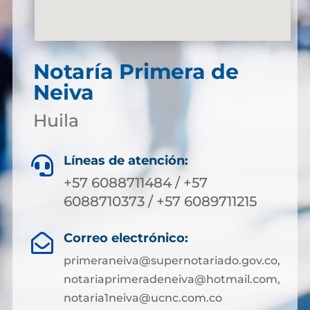
Notaría Primera de
Neiva
Huila
Líneas de atención:

+57 6088711484 / +57
6088710373 / +57 6089711215
Correo electrónico:

primeraneiva@supernotariado.gov.co,
notariaprimeradeneiva@hotmail.com,
notaria1neiva@ucnc.com.co