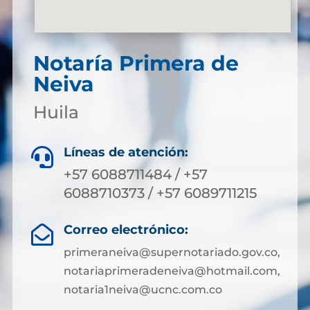
Notaría Primera de
Neiva
Huila
Líneas de atención:

+57 6088711484 / +57
6088710373 / +57 6089711215
Correo electrónico:

primeraneiva@supernotariado.gov.co,
notariaprimeradeneiva@hotmail.com,
notaria1neiva@ucnc.com.co