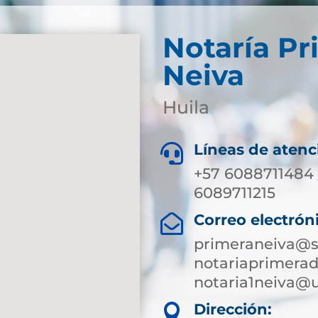
Notaría Pr
Neiva
Huila
Líneas de atenc

+57 6088711484 
6089711215
Correo electrón

primeraneiva@s
notariaprimera
notaria1neiva@
Dirección:
