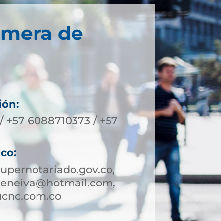
imera de
ión:
/ +57 6088710373 / +57
ico:
upernotariado.gov.co,
deneiva@hotmail.com,
ucnc.com.co