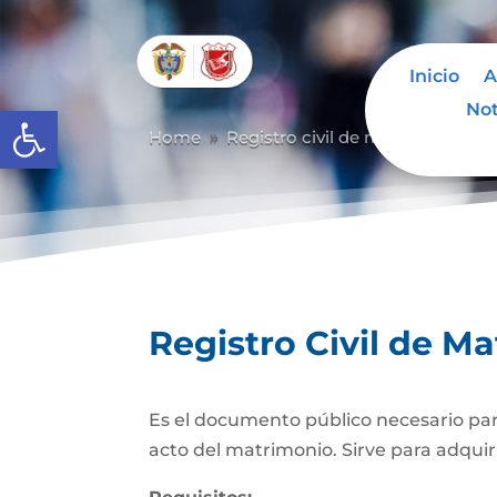
Inicio
A
Not
Abrir barra de herramientas
Home
Registro civil de matrimonio
9
9
Registro Civil de M
Es el documento público necesario para
acto del matrimonio. Sirve para adquiri