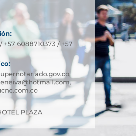
ión:
/ +57 6088710373 / +57
ico:
upernotariado.gov.co,
deneiva@hotmail.com,
ucnc.com.co
2 HOTEL PLAZA