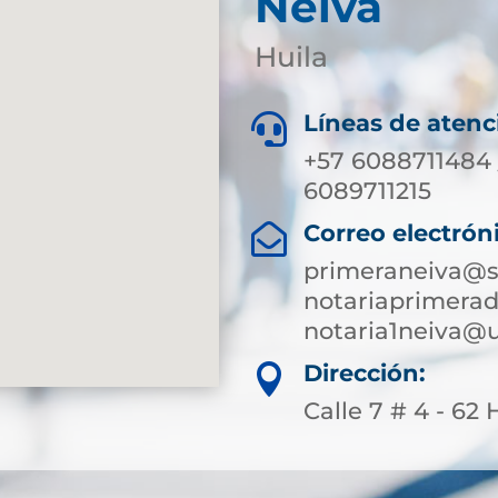
Neiva
Huila
Líneas de atenc

+57 6088711484 
6089711215
Correo electrón

primeraneiva@s
notariaprimera
notaria1neiva@
Dirección:

Calle 7 # 4 - 6