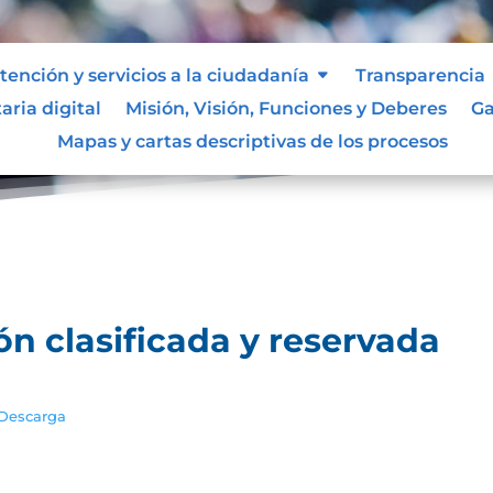
tención y servicios a la ciudadanía
Transparencia
aria digital
Misión, Visión, Funciones y Deberes
Ga
a y reservada
Índice de información clasificada y reserva
9
Mapas y cartas descriptivas de los procesos
ón clasificada y reservada
Descarga