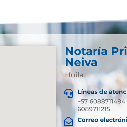
Notaría Pr
Neiva
Huila
Líneas de atenc

+57 6088711484 
6089711215
Correo electrón
