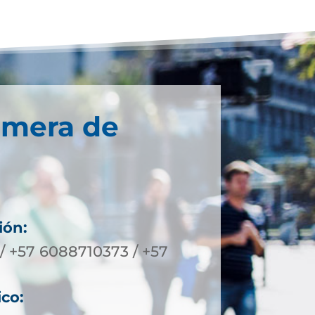
imera de
ión:
/ +57 6088710373 / +57
ico: