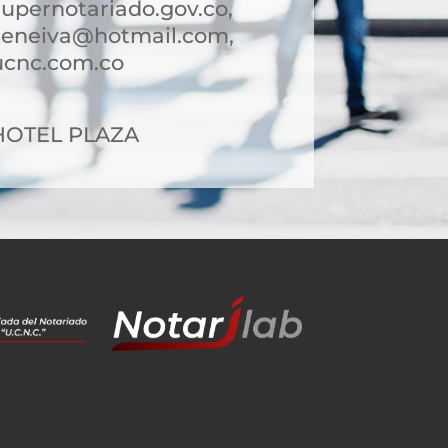
upernotariado.gov.co,
deneiva@hotmail.com,
ucnc.com.co
2 HOTEL PLAZA