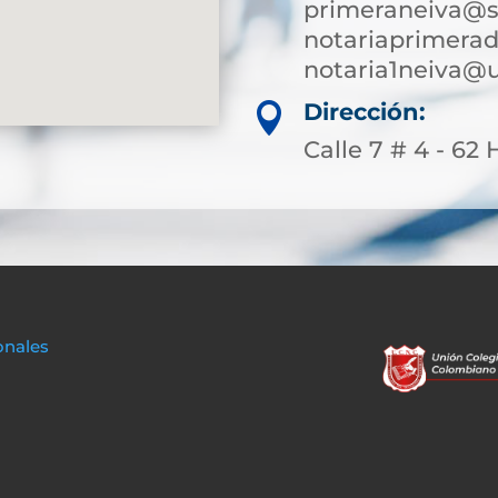
primeraneiva@s
notariaprimera
notaria1neiva@
Dirección:

Calle 7 # 4 - 6
onales