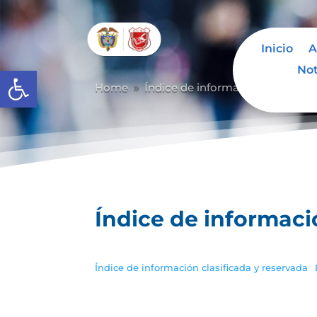
Inicio
A
Not
Abrir barra de herramientas
Home
Índice de información clasificad
9
Índice de informaci
Índice de información clasificada y reservada