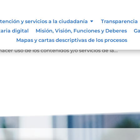
s
tención y servicios a la ciudadanía
Transparencia
aria digital
Misión, Visión, Funciones y Deberes
Ga
n los términos y condiciones para el uso de contenido
Mapas y cartas descriptivas de los procesos
/www.notaria1neiva.com.co/ de la cual es comodatario
cer uso de los contenidos y/o servicios de la...