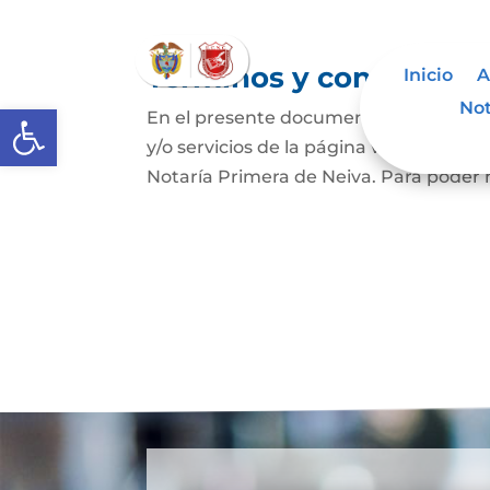
Términos y condicione
Inicio
A
Not
Abrir barra de herramientas
En el presente documento se establece
y/o servicios de la página web https:/
Notaría Primera de Neiva. Para poder ha