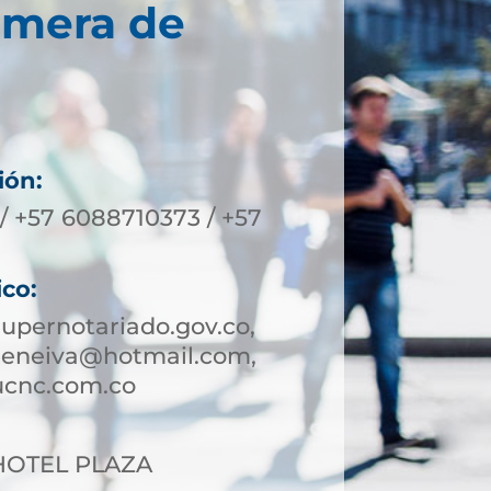
imera de
ión:
/ +57 6088710373 / +57
ico:
upernotariado.gov.co,
deneiva@hotmail.com,
ucnc.com.co
2 HOTEL PLAZA