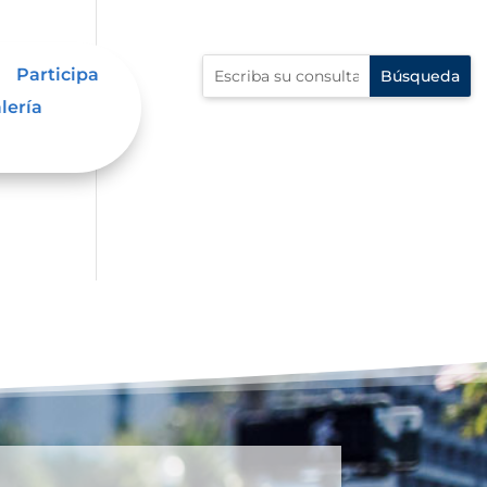
Participa
lería
s