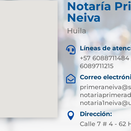
Notaría Pr
Neiva
Huila
Líneas de atenc

+57 6088711484 
6089711215
Correo electrón

primeraneiva@s
notariaprimera
notaria1neiva@
Dirección:

Calle 7 # 4 - 6