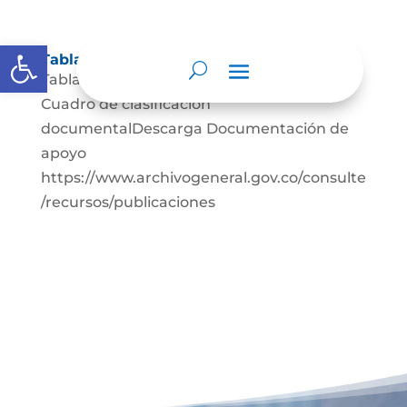
Abrir barra de herramientas
Tablas de retención documental
Tablas de retención documentalDescarga
Cuadro de clasificación
documentalDescarga Documentación de
apoyo
https://www.archivogeneral.gov.co/consulte
/recursos/publicaciones