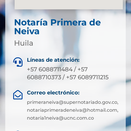
Notaría Primera de
Neiva
Huila
Líneas de atención:

+57 6088711484 / +57
6088710373 / +57 6089711215
Correo electrónico:

primeraneiva@supernotariado.gov.co,
notariaprimeradeneiva@hotmail.com,
notaria1neiva@ucnc.com.co