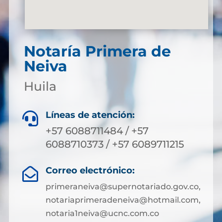
Notaría Primera de
Neiva
Huila
Líneas de atención:

+57 6088711484 / +57
6088710373 / +57 6089711215
Correo electrónico:

primeraneiva@supernotariado.gov.co,
notariaprimeradeneiva@hotmail.com,
notaria1neiva@ucnc.com.co