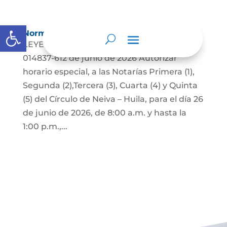
Abrir barra de herramientas
Normatividad
LEYES: RESOLUCIÓN NÚMERO RES-2026-
014837-612 de junio de 2026 Autorizar
horario especial, a las Notarías Primera (1),
Segunda (2),Tercera (3), Cuarta (4) y Quinta
(5) del Círculo de Neiva – Huila, para el día 26
de junio de 2026, de 8:00 a.m. y hasta la
1:00 p.m.,...