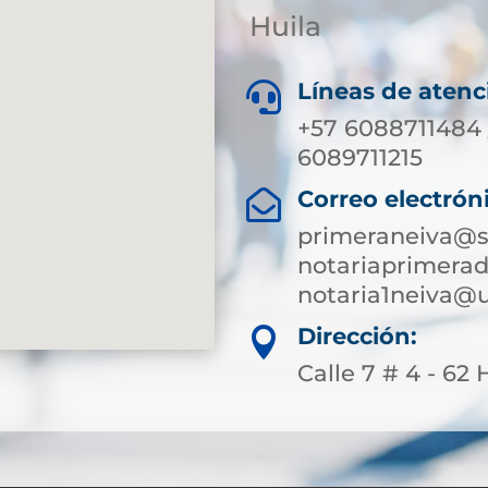
Huila
Líneas de atenc

+57 6088711484 
6089711215
Correo electrón

primeraneiva@s
notariaprimera
notaria1neiva@
Dirección:

Calle 7 # 4 - 6