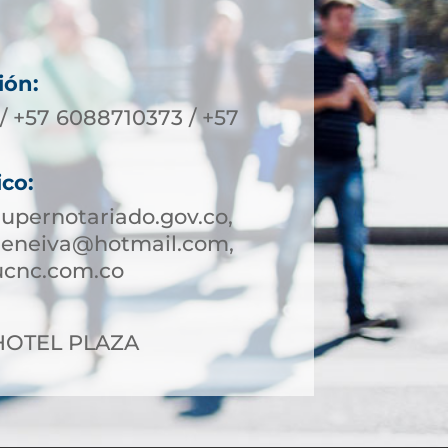
ión:
/ +57 6088710373 / +57
ico:
upernotariado.gov.co,
deneiva@hotmail.com,
ucnc.com.co
2 HOTEL PLAZA