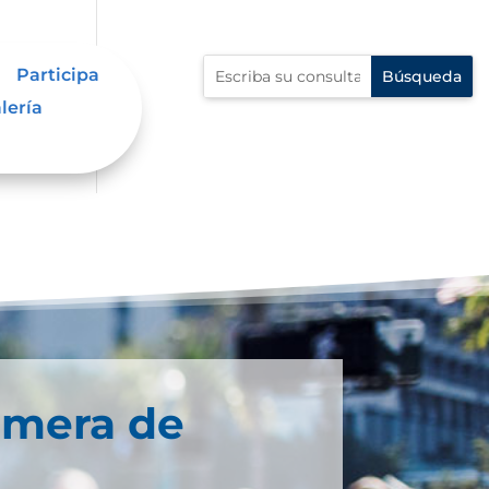
Participa
lería
imera de