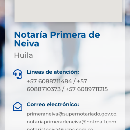
Notaría Primera de
Neiva
Huila
Líneas de atención:

+57 6088711484 / +57
6088710373 / +57 6089711215
Correo electrónico:

primeraneiva@supernotariado.gov.co,
notariaprimeradeneiva@hotmail.com,
notaria1neiva@ucnc.com.co