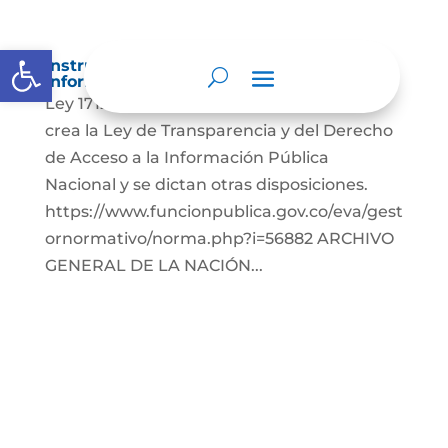
Abrir barra de herramientas
Instrumentos de gestión de la
información.
Ley 1712 de 2014, Por medio de la cual se
crea la Ley de Transparencia y del Derecho
de Acceso a la Información Pública
Nacional y se dictan otras disposiciones.
https://www.funcionpublica.gov.co/eva/gest
ornormativo/norma.php?i=56882 ARCHIVO
GENERAL DE LA NACIÓN...