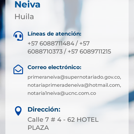
Neiva
Huila
Líneas de atención:

+57 6088711484 / +57
6088710373 / +57 6089711215
Correo electrónico:

primeraneiva@supernotariado.gov.co,
notariaprimeradeneiva@hotmail.com,
notaria1neiva@ucnc.com.co
Dirección:

Calle 7 # 4 - 62 HOTEL
PLAZA