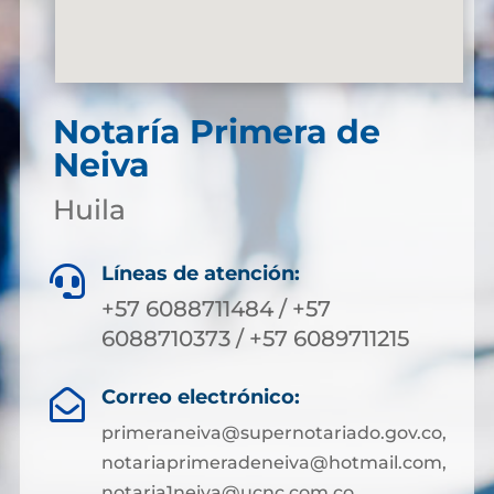
Notaría Primera de
Neiva
Huila
Líneas de atención:

+57 6088711484 / +57
6088710373 / +57 6089711215
Correo electrónico:

primeraneiva@supernotariado.gov.co,
notariaprimeradeneiva@hotmail.com,
notaria1neiva@ucnc.com.co