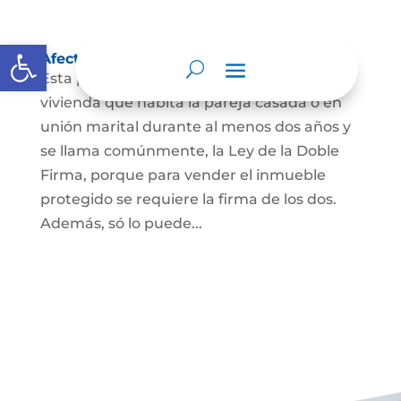
Abrir barra de herramientas
Afectación a Vivienda familiar
Esta protección la ordena la ley sobre la
vivienda que habita la pareja casada o en
unión marital durante al menos dos años y
se llama comúnmente, la Ley de la Doble
Firma, porque para vender el inmueble
protegido se requiere la firma de los dos.
Además, só lo puede...