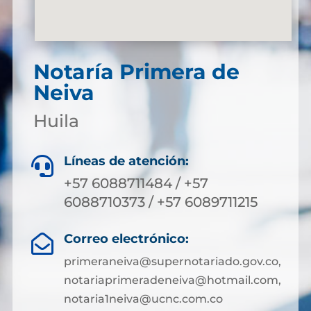
Notaría Primera de
Neiva
Huila
Líneas de atención:

+57 6088711484 / +57
6088710373 / +57 6089711215
Correo electrónico:

primeraneiva@supernotariado.gov.co,
notariaprimeradeneiva@hotmail.com,
notaria1neiva@ucnc.com.co