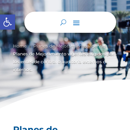
Abrir barra de herramientas
Home
Planes de Mejoramiento vigentes
9
9
Planes de Mejoramiento vigentes exigidos por
los entes de control o auditoría externos o
internos.
Planes de