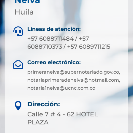
Huila
Líneas de atención:

+57 6088711484 / +57
6088710373 / +57 6089711215
Correo electrónico:

primeraneiva@supernotariado.gov.co,
notariaprimeradeneiva@hotmail.com,
notaria1neiva@ucnc.com.co
Dirección:

Calle 7 # 4 - 62 HOTEL
PLAZA