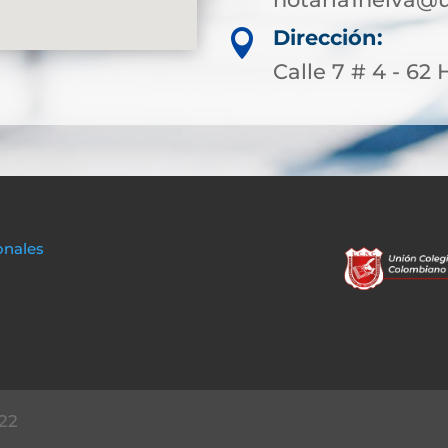
Dirección:

Calle 7 # 4 - 6
onales
22