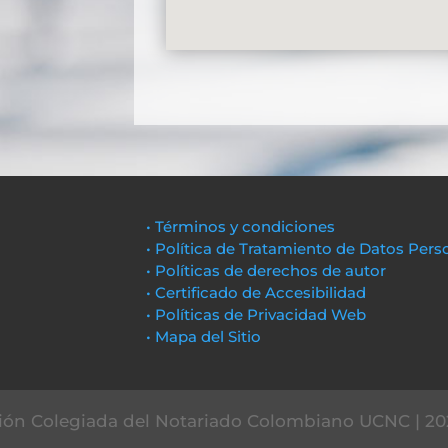
• Términos y condiciones
• Política de Tratamiento de Datos Pers
• Políticas de derechos de autor
• Certificado de Accesibilidad
• Políticas de Privacidad Web
• Mapa del Sitio
ón Colegiada del Notariado Colombiano UCNC | 20