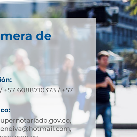
imera de
ión:
/ +57 6088710373 / +57
ico:
upernotariado.gov.co,
deneiva@hotmail.com,
ucnc.com.co