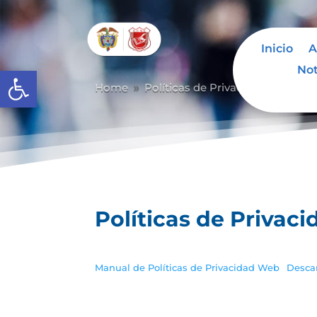
Inicio
A
Not
Abrir barra de herramientas
Home
Políticas de Privacidad Web
P
9
9
Políticas de Privac
Manual de Políticas de Privacidad Web
Desca