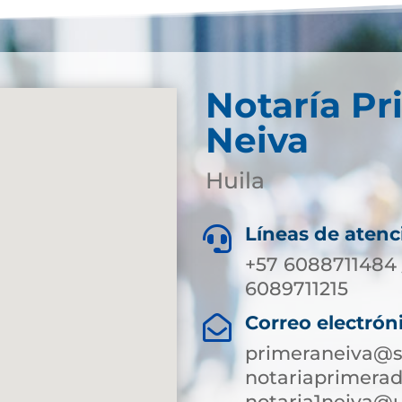
Notaría Pr
Neiva
Huila
Líneas de atenc

+57 6088711484 
6089711215
Correo electrón

primeraneiva@s
notariaprimera
notaria1neiva@