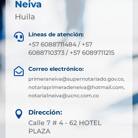
Neiva
Huila
Líneas de atención:

+57 6088711484 / +57
6088710373 / +57 6089711215
Correo electrónico:

primeraneiva@supernotariado.gov.co,
notariaprimeradeneiva@hotmail.com,
notaria1neiva@ucnc.com.co
Dirección:

Calle 7 # 4 - 62 HOTEL
PLAZA