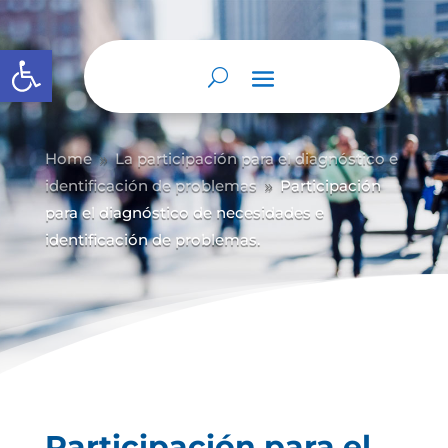
Abrir barra de herramientas
Home
La participación para el diagnóstico e
9
identificación de problemas
Participación
9
para el diagnóstico de necesidades e
identificación de problemas.
Participación para el