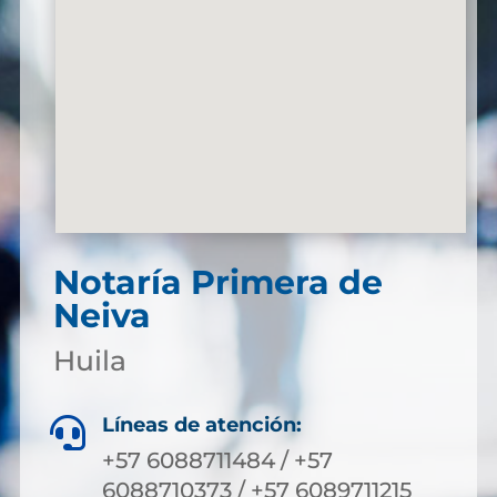
Notaría Primera de
Neiva
Huila
Líneas de atención:

+57 6088711484 / +57
6088710373 / +57 6089711215