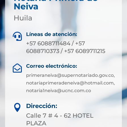
Neiva
Huila
Líneas de atención:

+57 6088711484 / +57
6088710373 / +57 6089711215
Correo electrónico:

primeraneiva@supernotariado.gov.co,
notariaprimeradeneiva@hotmail.com,
notaria1neiva@ucnc.com.co
Dirección:

Calle 7 # 4 - 62 HOTEL
PLAZA