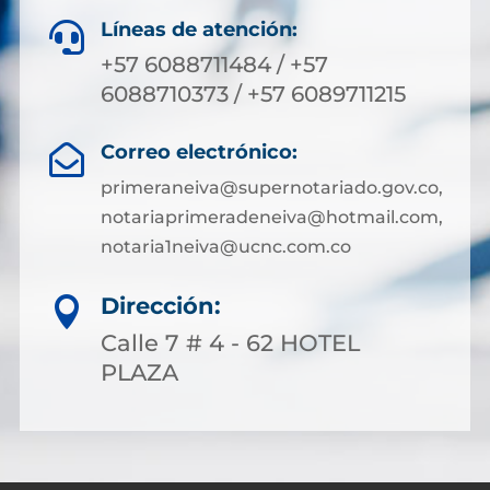
Líneas de atención:

+57 6088711484 / +57
6088710373 / +57 6089711215
Correo electrónico:

primeraneiva@supernotariado.gov.co,
notariaprimeradeneiva@hotmail.com,
notaria1neiva@ucnc.com.co
Dirección:

Calle 7 # 4 - 62 HOTEL
PLAZA